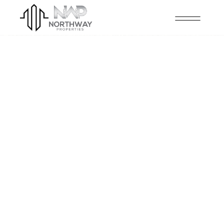
2
ENTRANCE
1
2
1
AREA, M2
2
BATHROMS