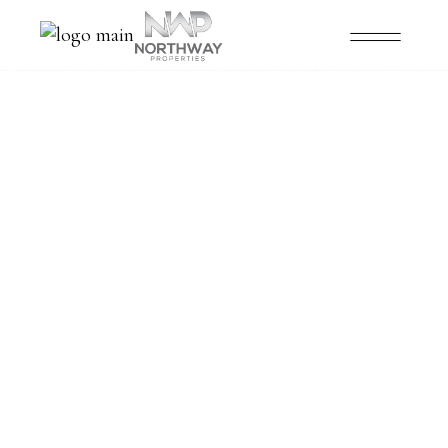
2
ENTRANCE
1
2
1
AREA, M2
2
BATHROMS