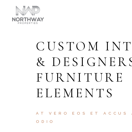
2
1
2
1
2
ENTRANCE
AREA, M2
BATHR
CUSTOM IN
& DESIGNER
FURNITURE
ELEMENTS
AT VERO EOS ET ACCUS
ODIO