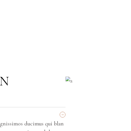
E A VISIT
AMUS ET IUSTO ODIO
LANDITIIS PRAESENTIUM
GN
_
ignissimos ducimus qui blan