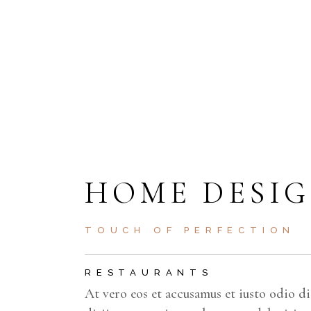
SCHEDUL
AT VERO EOS ET ACCUS
DIGNISSIMOS DUC QUI B
HOME DESI
TOUCH OF PERFECTION
RESTAURANTS
At vero eos et accusamus et iusto odio d