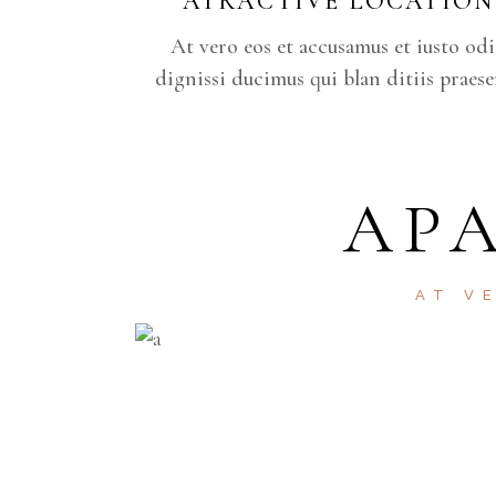
ATRACTIVE LOCATION
At vero eos et accusamus et iusto od
dignissi ducimus qui blan ditiis praese
AP
AT V