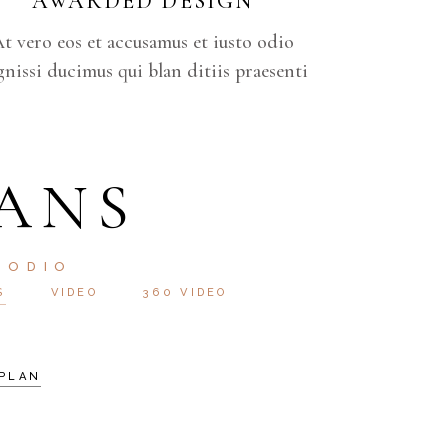
AWARDED DESIGN
t vero eos et accusamus et iusto odio
gnissi ducimus qui blan ditiis praesenti
ANS
 ODIO
S
VIDEO
360 VIDEO
PLAN