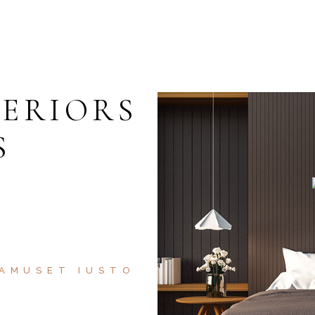
2
3
OMS
BEDROOMS
ROOMS
P
TERIORS
S
 AMUSET IUSTO