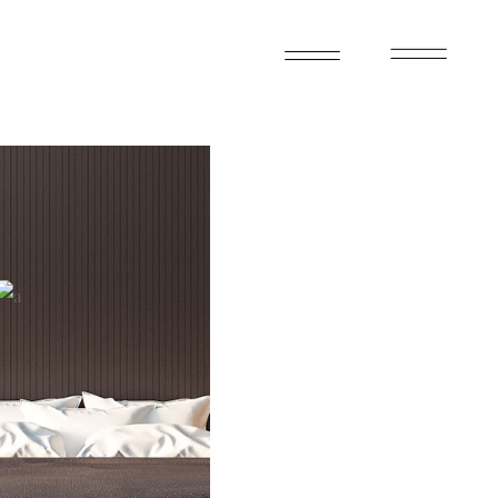
2
2
4
ARKING
TERRACE
FLOOR