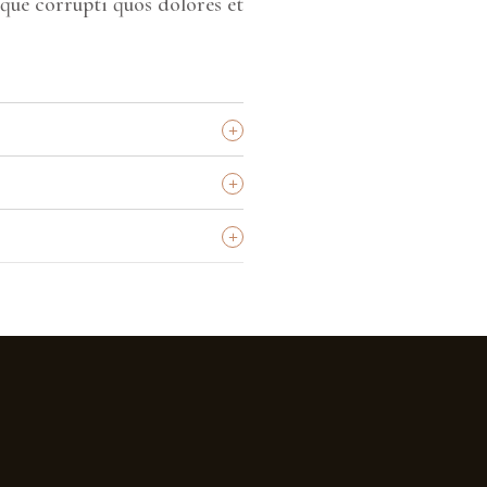
tque corrupti quos dolores et
+
+
+