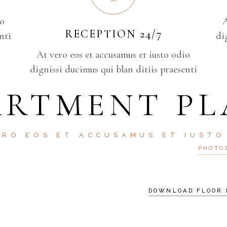
io
A
RECEPTION 24/7
nti
di
At vero eos et accusamus et iusto odio
dignissi ducimus qui blan ditiis praesenti
ARTMENT PL
ERO EOS ET ACCUSAMUS ET IUSTO
PHOTO
DOWNLOAD FLOOR 