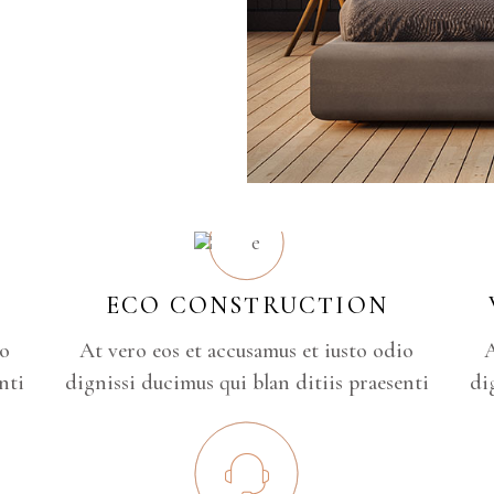
ECO CONSTRUCTION
io
At vero eos et accusamus et iusto odio
A
nti
dignissi ducimus qui blan ditiis praesenti
di