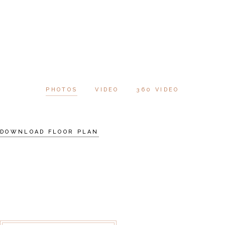
PHOTOS
VIDEO
360 VIDEO
DOWNLOAD FLOOR PLAN
SCHEDULE A VISIT
AT VERO EOS ET ACCUSAMUS ET
IUSTO ODIO DIGNISSIMOS DUC
QUI BLANDITIIS PRAESENTIUM