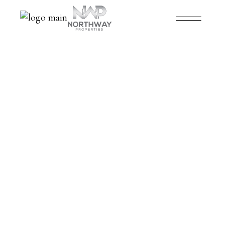
2
ENTRANCE
1
2
1
AREA, M2
2
BATHROMS