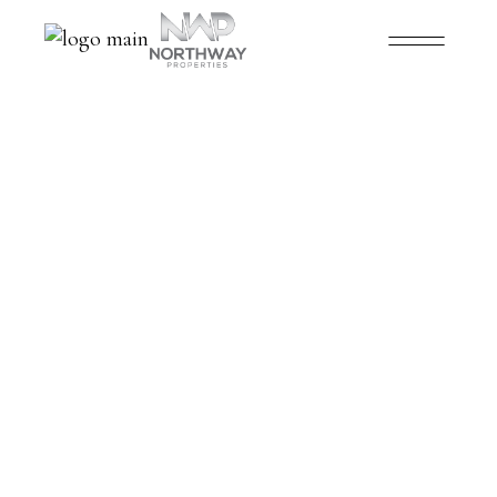
2
ENTRANCE
1
2
1
AREA, M2
2
BATHROMS