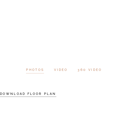
PHOTOS
VIDEO
360 VIDEO
DOWNLOAD FLOOR PLAN
SCHEDULE A VISIT
AT VERO EOS ET ACCUSAMUS ET
IUSTO ODIO DIGNISSIMOS DUC